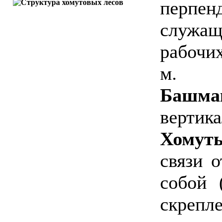
перпе
служа
рабочи
м.
Башма
вертика
Хомут
связи 
собой 
скреп