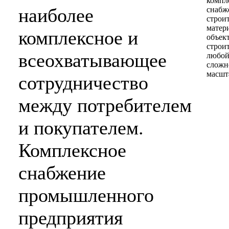
компл
наиболее
снабж
строи
матер
комплексное и
объек
строи
всеохватывающее
любо
сложн
масшт
сотрудничество
между потребителем
и покупателем.
Комплексное
снабжение
промышленного
предприятия