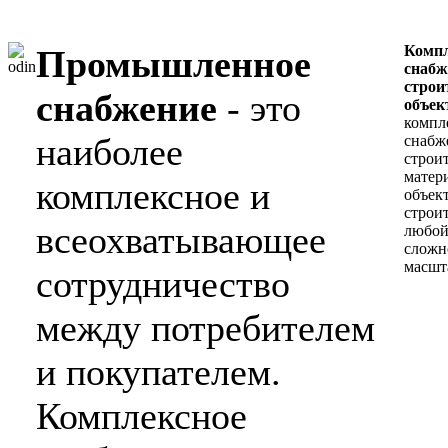
Компл
Промышленное
снабж
строи
снабжение
- это
объек
компл
наиболее
снабж
строи
матер
комплексное и
объек
строи
всеохватывающее
любо
сложн
масшт
сотрудничество
между потребителем
и покупателем.
Комплексное